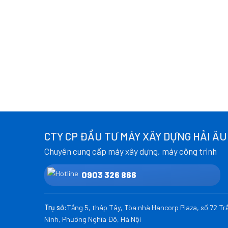
CTY CP ĐẦU TƯ MÁY XÂY DỰNG HẢI ÂU
Chuyên cung cấp máy xây dựng, máy công trình
0903 326 866
Trụ sở:
Tầng 5, tháp Tây, Tòa nhà Hancorp Plaza, số 72 T
Ninh, Phường Nghĩa Đô, Hà Nội