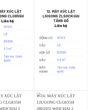
 MÁY XÚC LẬT
12. MÁY XÚC LẬT
ONG CLG855H
LIUGONG ZL50CN HAI
TẦNG ĐỔ
Liên hệ
Liên hệ
GCIC2
LG
ĐỘNG CƠ
GCIC2
BS306
CẦU
LG
3.7 m³
HỘP SỐ
BS305
Tận nơi, toàn
GẦU
3.0 m³
quốc
BẢO
Tận nơi, toàn
HÀNH
quốc