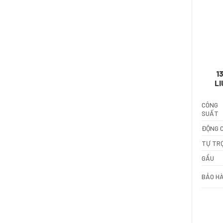
1
L
CÔNG
SUẤT
ĐỘNG 
TỰ TR
GẦU
BẢO H