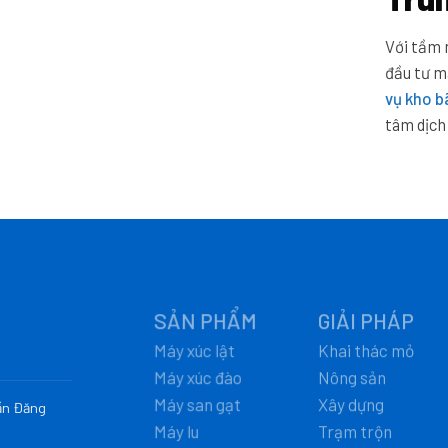
Với tầm 
đầu tư 
vụ kho b
tâm dịch
SẢN PHẨM
GIẢI PHÁP
Máy xúc lật
Khai thác mỏ
Máy xúc đào
Nông sản
Máy san gạt
Xây dựng
rần Đăng
Máy lu
Trạm trộn