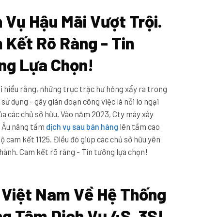
 Vụ Hậu Mãi Vượt Trội.
 Kết Rõ Ràng - Tin
ng Lựa Chọn!
i hiểu rằng, những trục trặc hư hỏng xẩy ra trong
 sử dụng - gây gián đoạn công việc là nỗi lo ngại
của các chủ sở hữu. Vào năm 2023, Cty máy xây
i Âu nâng tầm
dịch vụ sau bán hàng
lên tầm cao
bộ cam kết 1125. Điều đó giúp các chủ sở hữu yên
hành. Cam kết rõ ràng - Tin tưởng lựa chọn!
1 Việt Nam Về Hệ Thống
ng Tâm Dịch Vụ 4S, 3S!