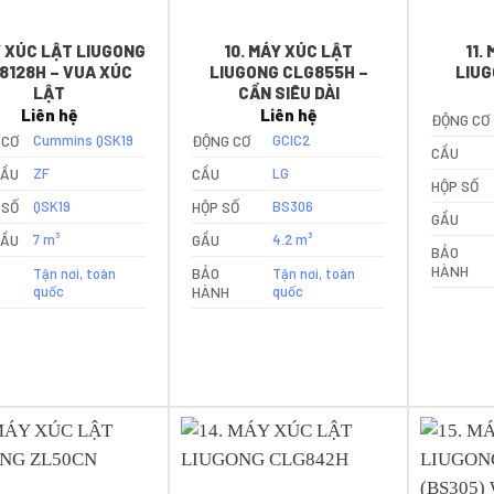
Y XÚC LẬT LIUGONG
10. MÁY XÚC LẬT
11.
8128H – VUA XÚC
LIUGONG CLG855H –
LIUG
LẬT
CẦN SIÊU DÀI
Liên hệ
Liên hệ
ĐỘNG CƠ
 CƠ
Cummins QSK19
ĐỘNG CƠ
GCIC2
CẦU
ẦU
ZF
CẦU
LG
HỘP SỐ
 SỐ
QSK19
HỘP SỐ
BS306
GẦU
ẦU
7 m³
GẦU
4.2 m³
BẢO
HÀNH
BẢO
Tận nơi, toàn
Tận nơi, toàn
quốc
HÀNH
quốc