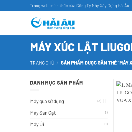
Skip
Trang web chính thức của Công Ty Máy Xây Dựng Hải Âu
to
content
MÁY XÚC LẬT LIUG
TRANG CHỦ
/
SẢN PHẨM ĐƯỢC GẮN THẺ “MÁY X
DANH MỤC SẢN PHẨM
Máy qua sử dụng
(3)
Máy San Gạt
(5)
Máy Ủi
(1)