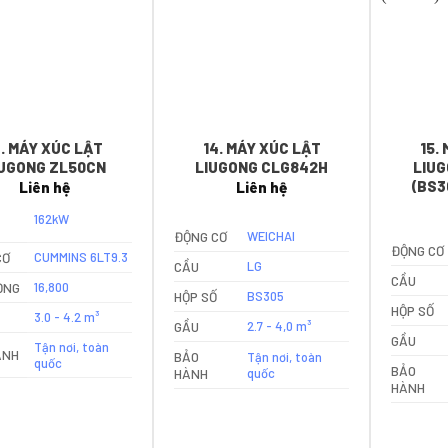
3. MÁY XÚC LẬT
14. MÁY XÚC LẬT
15.
IUGONG ZL50CN
LIUGONG CLG842H
LIUG
(BS3
Liên hệ
Liên hệ
162kW
ĐỘNG CƠ
WEICHAI
ĐỘNG CƠ
CƠ
CUMMINS 6LT9.3
CẦU
LG
CẦU
ỌNG
16,800
HỘP SỐ
BS305
HỘP SỐ
3.0 - 4.2 m³
GẦU
2.7 - 4,0 m³
GẦU
Tận nơi, toàn
ÀNH
BẢO
Tận nơi, toàn
quốc
BẢO
HÀNH
quốc
HÀNH