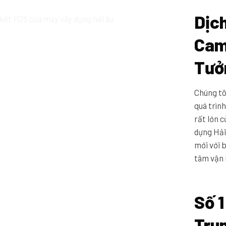
Dịch
Cam
Tưở
Chúng tô
quá trình
rất lớn 
dựng Hả
mới với 
tâm vận 
Số 
Tru