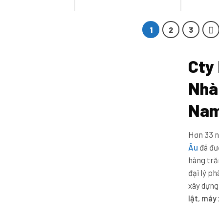
1
2
3
Cty
Nhà
Na
Hơn 33 n
Âu
đã đư
hàng tră
đại lý p
xây dựng
lật
,
máy 