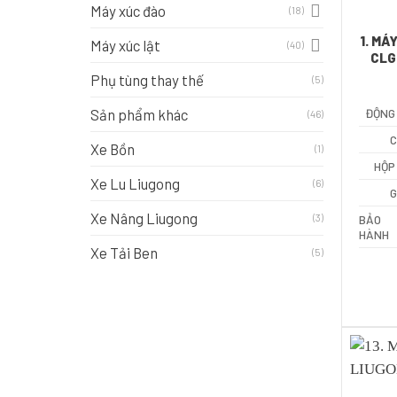
Máy xúc đào
(18)
1. MÁ
Máy xúc lật
(40)
CLG
Phụ tùng thay thế
(5)
Sản phẩm khác
ĐỘNG
(46)
C
Xe Bồn
(1)
HỘP
Xe Lu Liugong
(6)
G
Xe Nâng Liugong
(3)
BẢO
HÀNH
Xe Tải Ben
(5)