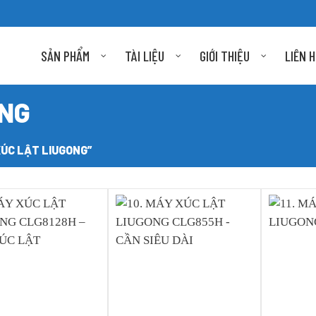
SẢN PHẨM
TÀI LIỆU
GIỚI THIỆU
LIÊN 
ONG
ĐĂNG KÝ NHẬN BÁO GIÁ
NGAY
ÚC LẬT LIUGONG”
Báo giá máy xúc lật, xúc đào, lu, ủi....
Ưu đãi tốt nhất thị trường. Đăng ký
nhận ưu đãi!
NHẬN BÁO GIÁ NGAY