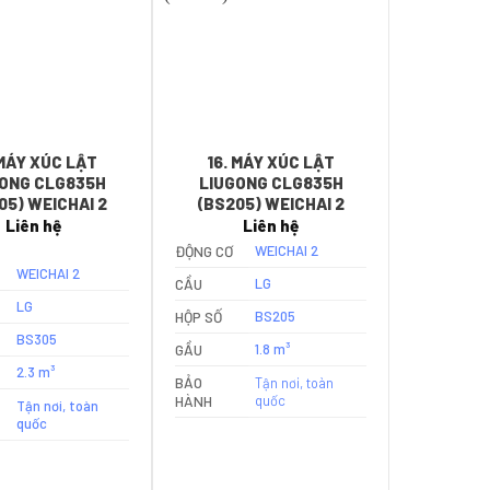
 MÁY XÚC LẬT
16. MÁY XÚC LẬT
ONG CLG835H
LIUGONG CLG835H
05) WEICHAI 2
(BS205) WEICHAI 2
Liên hệ
Liên hệ
ĐỘNG CƠ
WEICHAI 2
WEICHAI 2
CẦU
LG
LG
HỘP SỐ
BS205
BS305
GẦU
1.8 m³
2.3 m³
BẢO
Tận nơi, toàn
HÀNH
quốc
Tận nơi, toàn
quốc