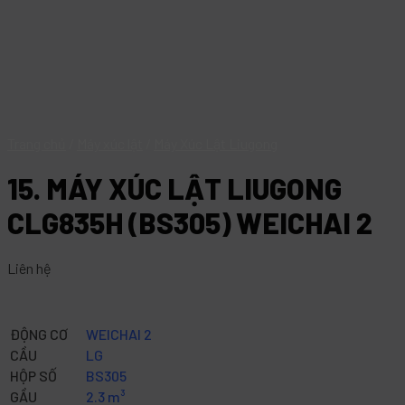
Trang chủ
/
Máy xúc lật
/
Máy Xúc Lật Liugong
15. MÁY XÚC LẬT LIUGONG
CLG835H (BS305) WEICHAI 2
Liên hệ
ĐỘNG CƠ
WEICHAI 2
CẦU
LG
HỘP SỐ
BS305
GẦU
2.3 m³