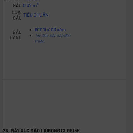
GẦU
0.32 m³
LOẠI
TIÊU CHUẨN
GẦU
6000h/ 03 năm
BẢO
Tùy điều kiện nào đến
HÀNH
trước.
26. MÁY XÚC ĐÀO LIUGONG CLG915E