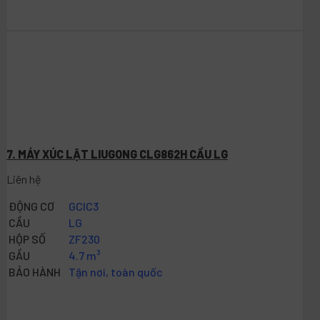
7. MÁY XÚC LẬT LIUGONG CLG862H CẦU LG
Liên hệ
ĐỘNG CƠ
GCIC3
CẦU
LG
HỘP SỐ
ZF230
GẦU
4.7 m³
BẢO HÀNH
Tận nơi, toàn quốc