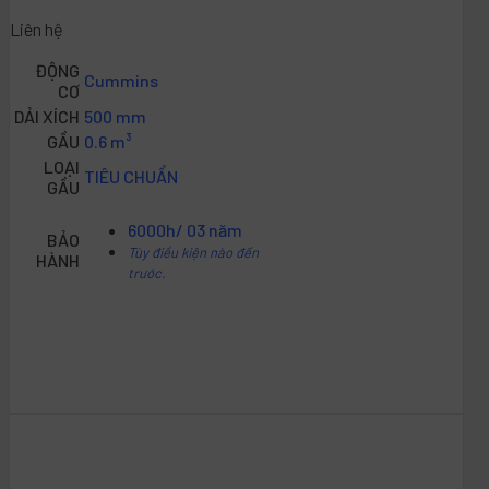
Liên hệ
ĐỘNG
Cummins
CƠ
DẢI XÍCH
500 mm
GẦU
0.6 m³
LOẠI
TIÊU CHUẨN
GẦU
6000h/ 03 năm
BẢO
Tùy điều kiện nào đến
HÀNH
trước.