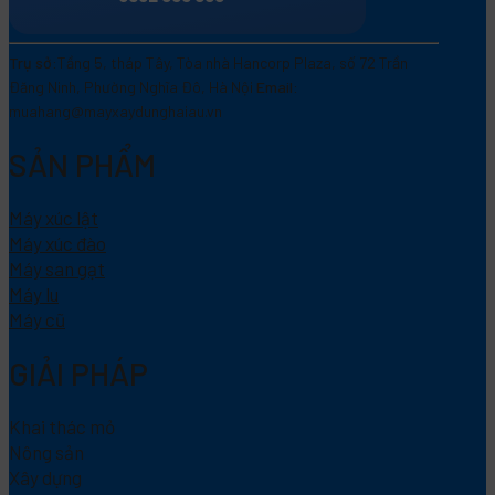
Trụ sở:
Tầng 5, tháp Tây, Tòa nhà Hancorp Plaza, số 72 Trần
Đăng Ninh, Phường Nghĩa Đô, Hà Nội
Email:
muahang@mayxaydunghaiau.vn
SẢN PHẨM
Máy xúc lật
Máy xúc đào
Máy san gạt
Máy lu
Máy cũ
GIẢI PHÁP
Khai thác mỏ
Nông sản
Xây dựng