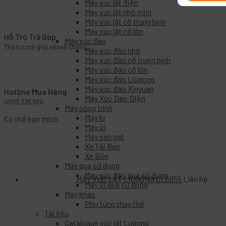
Máy xúc lật điện
Máy xúc lật nhỏ mini
Máy xúc lật cỡ trung bình
Máy xúc lật cỡ lớn
Hỗ Trợ Trả Góp
Máy xúc đào
Thủ tục trả góp nhanh chóng
Máy xúc đào nhỏ
Máy xúc đào cỡ trung bình
Máy xúc đào cỡ lớn
Máy xúc đào Liugong
Máy xúc đào Xinyuan
Hotline Mua Hàng
Máy Xúc Đào Điện
0903.326.866
Máy công trình
Máy lu
Có thể bạn thích
Máy ủi
Máy san gạt
Xe Tải Ben
Xe Bồn
Máy qua sử dụng
Máy xúc đào qua sử dụng
MÁY XÚC LẬT LIUGONG CLG855
Liên hệ
Máy ủi qua sử dụng
Máy khác
Phụ tùng thay thế
Tài liệu
Catalogue xúc lật Lugong