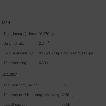
835H
Trọng lượng vận hành
10,970 kg
Dung tích gầu
2.3 m³
Công suất định mức
92 kW (123 hp / 125 ps) @ 2,000 rpm
Tải trọng nâng
3,500 kg
Tính Năng
Thời gian nâng, hạ, đổ
9 s
Tải trọng lật tĩnh khi quay toàn vòng
7,136 kg
Lực lật của gầu
97 kN