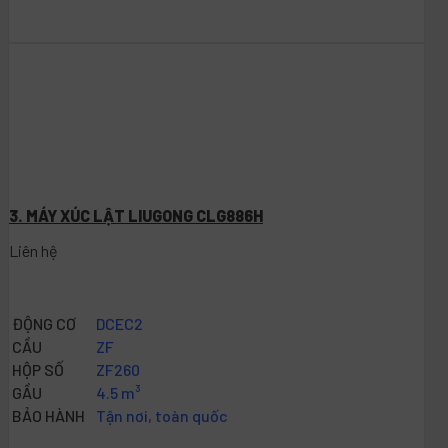
3. MÁY XÚC LẬT LIUGONG CLG886H
Liên hệ
ĐỘNG CƠ
DCEC2
CẦU
ZF
HỘP SỐ
ZF260
GẦU
4.5 m³
BẢO HÀNH
Tận nơi, toàn quốc