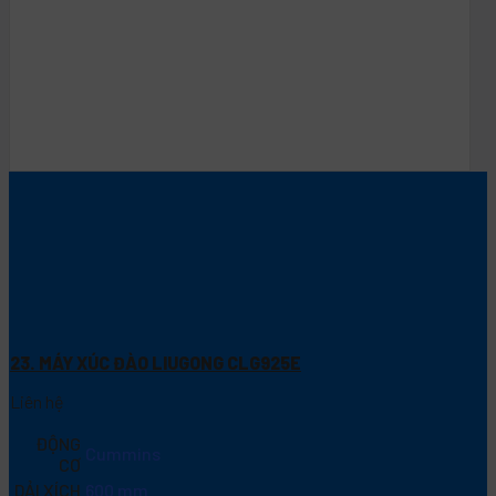
23. MÁY XÚC ĐÀO LIUGONG CLG925E
Liên hệ
ĐỘNG
Cummins
CƠ
DẢI XÍCH
600 mm