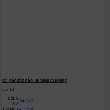
27. MÁY XÚC ĐÀO LIUGONG CLG908E
Liên hệ
ĐỘNG
YANMAR
CƠ
DẢI XÍCH
450 mm