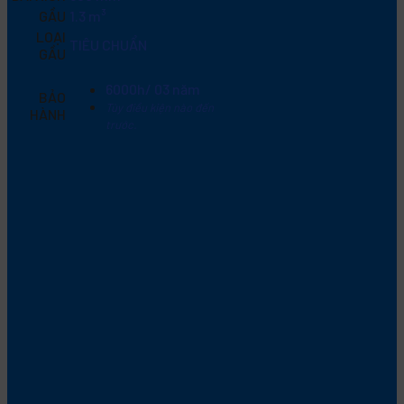
GẦU
1.3 m³
LOẠI
TIÊU CHUẨN
GẦU
6000h/ 03 năm
BẢO
Tùy điều kiện nào đến
HÀNH
trước.