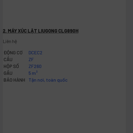
2. MÁY XÚC LẬT LIUGONG CLG890H
Liên hệ
ĐỘNG CƠ
DCEC2
CẦU
ZF
HỘP SỐ
ZF260
GẦU
5 m³
BẢO HÀNH
Tận nơi, toàn quốc