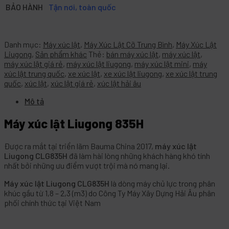
BẢO HÀNH
Tận nơi, toàn quốc
Danh mục:
Máy xúc lật
,
Máy Xúc Lật Cỡ Trung Bình
,
Máy Xúc Lật
Liugong
,
Sản phẩm khác
Thẻ:
bán máy xúc lật
,
máy xúc lật
,
máy xúc lật giá rẻ
,
máy xúc lật liugong
,
máy xúc lật mini
,
máy
xúc lật trung quốc
,
xe xúc lật
,
xe xúc lật liugong
,
xe xúc lật trung
quốc
,
xúc lật
,
xúc lật giá rẻ
,
xúc lật hải âu
Mô tả
Máy xúc lật Liugong 835H
Được ra mắt tại triển lãm Bauma China 2017,
máy xúc lật
Liugong CLG835H
đã làm hài lòng những khách hàng khó tính
nhất bởi những ưu điểm vượt trội mà nó mang lại.
Máy xúc lật Liugong CLG835H
là dòng máy chủ lực trong phân
khúc gầu từ 1,8 – 2,3 (m3) do Công Ty Máy Xây Dựng Hải Âu phân
phối chính thức tại Việt Nam