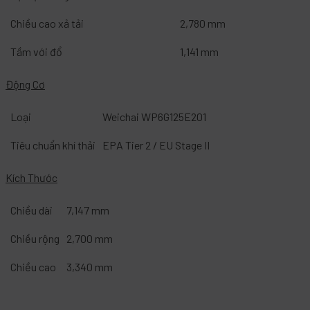
Chiều cao xả tải
2,780 mm
Tầm với đổ
1,141 mm
Động Cơ
Loại
Weichai WP6G125E201
Tiêu chuẩn khí thải
EPA Tier 2 / EU Stage II
Kích Thước
Chiều dài
7,147 mm
Chiều rộng
2,700 mm
Chiều cao
3,340 mm