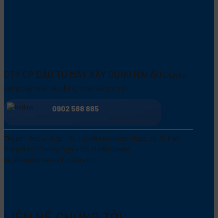
CTY CP ĐẦU TƯ MÁY XÂY DỰNG HẢI ÂU
Chuyên
cung cấp máy xây dựng, máy công trình
0902 588 885
Trụ sở:
Tầng 5, tháp Tây, Tòa nhà Hancorp Plaza, số 72 Trần
Đăng Ninh, Phường Nghĩa Đô, Hà Nội
Email:
muahang@mayxaydunghaiau.vn
LIÊN HỆ CHÚNG TÔI