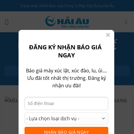
Skip
Trang web chính thức của Công Ty Máy Xây Dựng Hải Âu
to
content
PHỤ TÙNG THAY THẾ
ĐĂNG KÝ NHẬN BÁO GIÁ
NGAY
TRANG CHỦ
/
PHỤ TÙNG THAY THẾ
Báo giá máy xúc lật, xúc đào, lu, ủi....
LỌC
Ưu đãi tốt nhất thị trường. Đăng ký
nhận ưu đãi!
NHẬN BÁO GIÁ NGAY