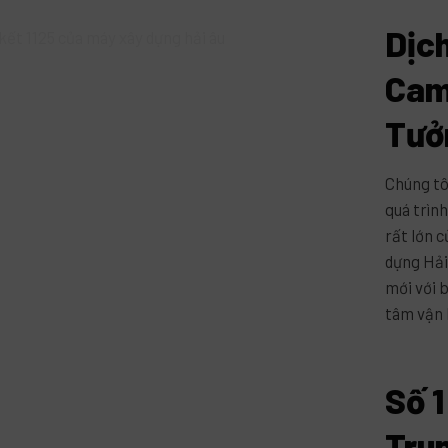
Dịch
Cam
Tưở
Chúng tô
quá trình
rất lớn 
dựng Hả
mới với 
tâm vận 
Số 
Tru