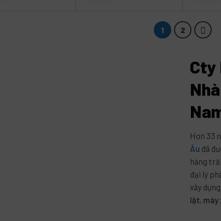
1
2
Cty
Nhà
Na
Hơn 33 n
Âu
đã đư
hàng tră
đại lý p
xây dựng
lật
,
máy 