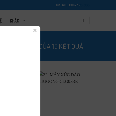
Hotline: 0903 326 866
HỆ
KHÁC
HIỂN THỊ 1–8 CỦA 15 KẾT QUẢ