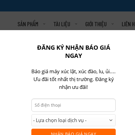
SẢN PHẨM
TÀI LIỆU
GIỚI THIỆU
LIÊN 
ONG
ĐĂNG KÝ NHẬN BÁO GIÁ
NGAY
UGONG
Báo giá máy xúc lật, xúc đào, lu, ủi....
Ưu đãi tốt nhất thị trường. Đăng ký
nhận ưu đãi!
NHẬN BÁO GIÁ NGAY