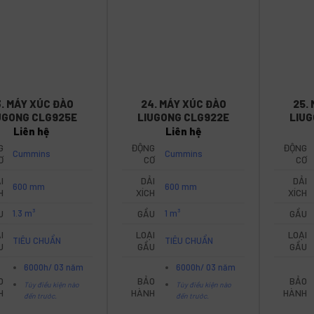
3. MÁY XÚC ĐÀO
24. MÁY XÚC ĐÀO
25.
UGONG CLG925E
LIUGONG CLG922E
LIU
Liên hệ
Liên hệ
G
ĐỘNG
ĐỘNG
Cummins
Cummins
Ơ
CƠ
CƠ
I
DẢI
DẢI
600 mm
600 mm
H
XÍCH
XÍCH
U
1.3 m³
GẦU
1 m³
GẦU
I
LOẠI
LOẠI
TIÊU CHUẨN
TIÊU CHUẨN
U
GẦU
GẦU
6000h/ 03 năm
6000h/ 03 năm
O
BẢO
BẢO
Tùy điều kiện nào
Tùy điều kiện nào
H
HÀNH
HÀNH
đến trước.
đến trước.