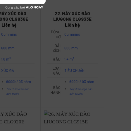
 MÁY XÚC ĐÀO
22. MÁY XÚC ĐÀO
GONG CLG936E
LIUGONG CLG933E
Liên hệ
Liên hệ
ĐỘNG
Cummins
Cummins
CƠ
DẢI
600 mm
600 mm
XÍCH
1.6 m³
GẦU
1.4 m³
LOẠI
XÚC ĐÁ
TIÊU CHUẨN
GẦU
6000h/ 03 năm
6000h/ 03 năm
BẢO
Tùy điều kiện nào
Tùy điều kiện nào
HÀNH
đến trước
đến trước.