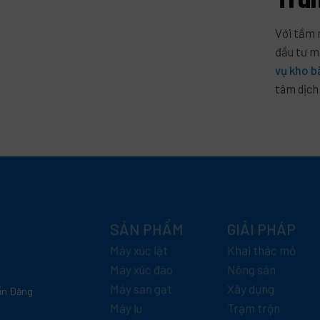
Với tầm 
đầu tư 
vụ kho b
tâm dịch
SẢN PHẨM
GIẢI PHÁP
Máy xúc lật
Khai thác mỏ
Máy xúc đào
Nông sản
Máy san gạt
Xây dựng
rần Đăng
Máy lu
Trạm trộn