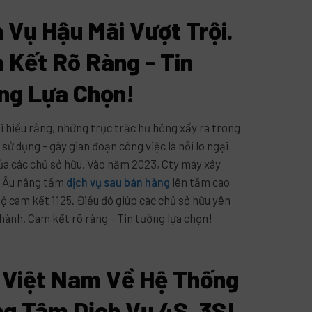
 Vụ Hậu Mãi Vượt Trội.
 Kết Rõ Ràng - Tin
ng Lựa Chọn!
i hiểu rằng, những trục trặc hư hỏng xẩy ra trong
 sử dụng - gây gián đoạn công việc là nỗi lo ngại
của các chủ sở hữu. Vào năm 2023, Cty máy xây
i Âu nâng tầm
dịch vụ sau bán hàng
lên tầm cao
bộ cam kết 1125. Điều đó giúp các chủ sở hữu yên
hành. Cam kết rõ ràng - Tin tưởng lựa chọn!
1 Việt Nam Về Hệ Thống
ng Tâm Dịch Vụ 4S, 3S!