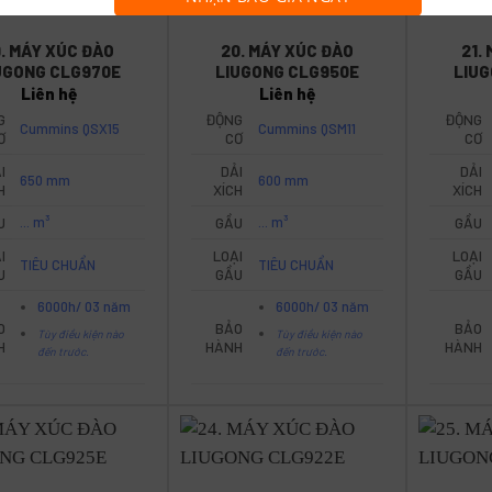
9. MÁY XÚC ĐÀO
20. MÁY XÚC ĐÀO
21.
UGONG CLG970E
LIUGONG CLG950E
LIU
Liên hệ
Liên hệ
G
ĐỘNG
ĐỘNG
Cummins QSX15
Cummins QSM11
Ơ
CƠ
CƠ
I
DẢI
DẢI
650 mm
600 mm
H
XÍCH
XÍCH
U
... m³
GẦU
... m³
GẦU
I
LOẠI
LOẠI
TIÊU CHUẨN
TIÊU CHUẨN
U
GẦU
GẦU
6000h/ 03 năm
6000h/ 03 năm
O
BẢO
BẢO
Tùy điều kiện nào
Tùy điều kiện nào
H
HÀNH
HÀNH
đến trước.
đến trước.