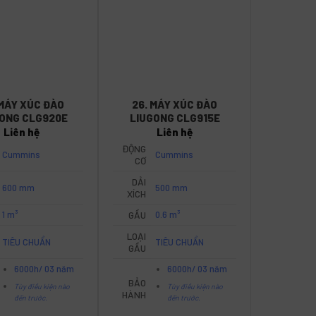
 MÁY XÚC ĐÀO
26. MÁY XÚC ĐÀO
GONG CLG920E
LIUGONG CLG915E
Liên hệ
Liên hệ
ĐỘNG
Cummins
Cummins
CƠ
DẢI
600 mm
500 mm
XÍCH
1 m³
GẦU
0.6 m³
LOẠI
TIÊU CHUẨN
TIÊU CHUẨN
GẦU
6000h/ 03 năm
6000h/ 03 năm
BẢO
Tùy điều kiện nào
Tùy điều kiện nào
HÀNH
đến trước.
đến trước.