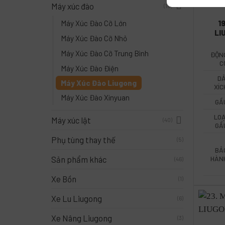
Máy xúc đào
(18)
1
Máy Xúc Đào Cỡ Lớn
LI
Máy Xúc Đào Cỡ Nhỏ
Máy Xúc Đào Cỡ Trung Bình
ĐỘN
C
Máy Xúc Đào Điện
DẢ
Máy Xúc Đào Liugong
XÍC
Máy Xúc Đào Xinyuan
GẦ
LOẠ
Máy xúc lật
(40)
GẦ
Phụ tùng thay thế
(5)
BẢ
Sản phẩm khác
HÀN
(46)
Xe Bồn
(1)
Xe Lu Liugong
(6)
Xe Nâng Liugong
(3)