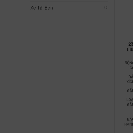
Xe Tải Ben
(5)
2
LI
ĐỘN
C
DẢ
XÍC
GẦ
LOẠ
GẦ
BẢ
HÀN