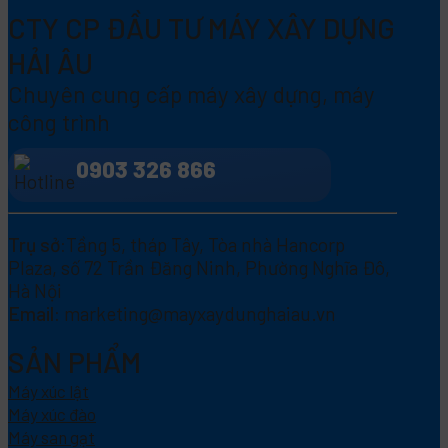
CTY CP ĐẦU TƯ MÁY XÂY DỰNG
HẢI ÂU
Chuyên cung cấp máy xây dựng, máy
công trình
0903 326 866
Trụ sở:
Tầng 5, tháp Tây, Tòa nhà Hancorp
Plaza, số 72 Trần Đăng Ninh, Phường Nghĩa Đô,
Hà Nội
Email:
marketing@mayxaydunghaiau.vn
SẢN PHẨM
Máy xúc lật
Máy xúc đào
Máy san gạt