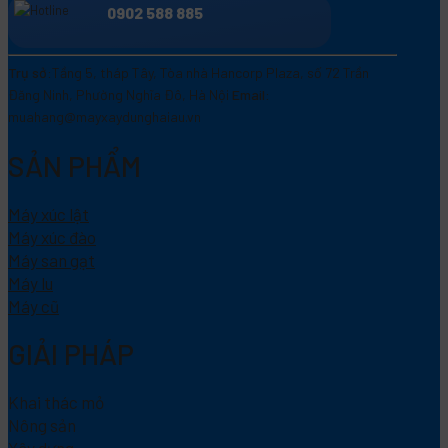
0902 588 885
Trụ sở:
Tầng 5, tháp Tây, Tòa nhà Hancorp Plaza, số 72 Trần
Đăng Ninh, Phường Nghĩa Đô, Hà Nội
Email:
muahang@mayxaydunghaiau.vn
SẢN PHẨM
Máy xúc lật
Máy xúc đào
Máy san gạt
Máy lu
Máy cũ
GIẢI PHÁP
Khai thác mỏ
Nông sản