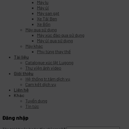
Máy lu
Máy ủi
Máy san gạt
Xe Tải Ben
Xe Bồn
Máy qua sử dụng
Máy xúc đào qua sử dụng
Máy ủi qua sử dụng
Máy khác
Phụ tùng thay thế
Tài liệu
Catalogue xúc lật Lugong
Thư viện ảnh video
Giới thiệu
Hệ thống tr.tâm dịch vụ
Cam kết dịch vụ
Liên hệ
Khác
Tuyển dụng
Tin tức
Đăng nhập