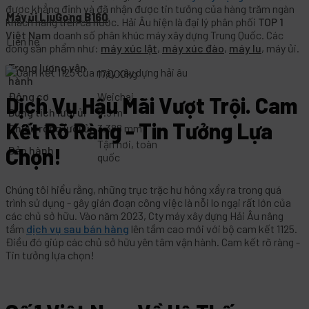
được khẳng định và đã nhận được tin tưởng của hàng trăm ngàn
Máy ủi LiuGong B160
khách hàng trên cả nước. Hải Âu hiện là đại lý phân phối
TOP 1
Việt Nam
doanh số phân khúc máy xây dựng Trung Quốc. Các
Liên hệ
dòng sản phẩm như:
máy xúc lật
,
máy xúc đào
,
máy lu
, máy ủi.
Trọng lượng vận
17,000kg
hành
Động cơ
Weichai
Dịch Vụ Hậu Mãi Vượt Trội. Cam
Dung tích lưỡi ủi
4.5 m³
Kết Rõ Ràng - Tin Tưởng Lựa
Chiều rộng lưỡi ủi
3.388 mm
Tận nơi, toàn
Chọn!
Bảo hành
quốc
Chúng tôi hiểu rằng, những trục trặc hư hỏng xẩy ra trong quá
trình sử dụng - gây gián đoạn công việc là nỗi lo ngại rất lớn của
các chủ sở hữu. Vào năm 2023, Cty máy xây dựng Hải Âu nâng
tầm
dịch vụ sau bán hàng
lên tầm cao mới với bộ cam kết 1125.
Điều đó giúp các chủ sở hữu yên tâm vận hành. Cam kết rõ ràng -
Tin tưởng lựa chọn!