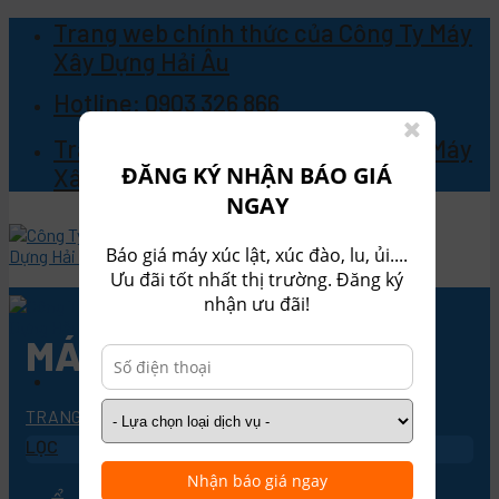
Skip
Trang web chính thức của Công Ty Máy
to
Xây Dựng Hải Âu
content
Hotline: 0903 326 866
Trang web chính thức của Công Ty Máy
ĐĂNG KÝ NHẬN BÁO GIÁ
Xây Dựng Hải Âu
NGAY
Báo giá máy xúc lật, xúc đào, lu, ủi....
Ưu đãi tốt nhất thị trường. Đăng ký
nhận ưu đãi!
MÁY ỦI
TRANG CHỦ
/
MÁY ỦI
Sản Phẩm
Máy xúc lật
LỌC
Máy xúc lật Liugong
Nhận báo giá ngay
Máy xúc lật Lugong