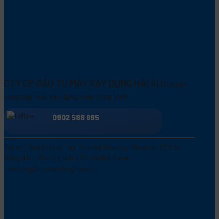
CTY CP ĐẦU TƯ MÁY XÂY DỰNG HẢI ÂU
Chuyên
cung cấp máy xây dựng, máy công trình
0902 588 885
Trụ sở:
Tầng 5, tháp Tây, Tòa nhà Hancorp Plaza, số 72 Trần
Đăng Ninh, Phường Nghĩa Đô, Hà Nội
Email:
muahang@mayxaydunghaiau.vn