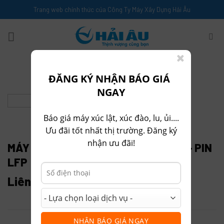
Skip
Trang web chính thức của Công Ty Máy Xây Dựng Hải Âu
to
content
ĐĂNG KÝ NHẬN BÁO GIÁ
NGAY
Báo giá máy xúc lật, xúc đào, lu, ủi....
Ưu đãi tốt nhất thị trường. Đăng ký
TRANG CHỦ
MÁY XÚC ĐÀO
MÁY XÚC ĐÀO LIUGONG
/
/
nhận ưu đãi!
MÁY XÚC ĐÀO ĐIỆN LIUGONG 922FE – PIN
LFP
Liên hệ
ĐỘNG CƠ
IPMSM
CÔNG SUẤT ĐỊNH MỨC
115 kW
NHẬN BÁO GIÁ NGAY