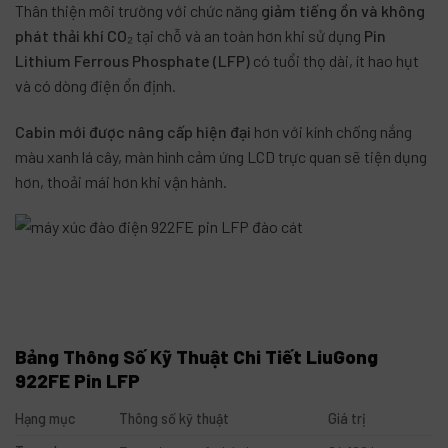
Thân thiện môi trường với chức năng
giảm tiếng ồn và không
phát thải khí CO₂
tại chỗ và an toàn hơn khi sử dụng
Pin
Lithium Ferrous Phosphate (LFP)
có tuổi thọ dài, ít hao hụt
và có dòng điện ổn định.
Cabin mới được nâng cấp hiện đại
hơn với kính chống nắng
màu xanh lá cây, màn hình cảm ứng LCD trực quan sẽ tiện dụng
hơn, thoải mái hơn khi vận hành.
Bảng Thông Số Kỹ Thuật Chi Tiết LiuGong
922FE Pin LFP
Hạng mục
Thông số kỹ thuật
Giá trị