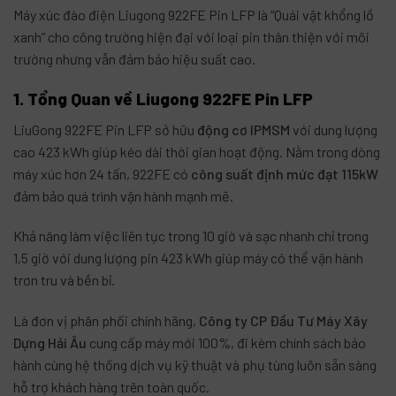
Máy xúc đào điện Liugong 922FE
Pin LFP
là “Quái vật khổng lồ
xanh” cho công trường hiện đại với loại pin thân thiện với môi
trường nhưng vẫn đảm bảo hiệu suất cao.
1. Tổng Quan về Liugong 922FE Pin LFP
LiuGong 922FE Pin LFP sở hữu
động cơ IPMSM
với dung lượng
cao 423 kWh giúp kéo dài thời gian hoạt động.
Nằm trong dòng
máy xúc hơn 24 tấn, 922FE có
công
suất định mức đ
ạt 115kW
đảm bảo quá trình vận hành mạnh mẽ.
Khả năng làm việc liên tục trong 10 giờ và sạc nhanh chỉ trong
1,5 giờ với dung lượng pin 423 kWh giúp máy có thể vận hành
trơn tru và bền bỉ.
Là đơn vị phân phối chính hãng,
Công ty CP Đầu Tư Máy Xây
Dựng Hải Âu
cung cấp máy mới 100%, đi kèm chính sách bảo
hành cùng hệ thống dịch vụ kỹ thuật và phụ tùng luôn sẵn sàng
hỗ trợ khách hàng trên toàn quốc.