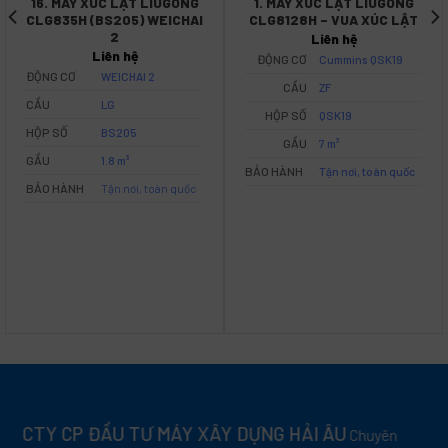
16. MÁY XÚC LẬT LIUGONG
1. MÁY XÚC LẬT LIUGONG
CLG835H (BS205) WEICHAI
CLG8128H – VUA XÚC LẬT
2
Liên hệ
Liên hệ
ĐỘNG CƠ
Cummins QSK19
ĐỘNG CƠ
WEICHAI 2
CẦU
ZF
CẦU
LG
HỘP SỐ
QSK19
HỘP SỐ
BS205
GẦU
7 m³
GẦU
1.8 m³
BẢO HÀNH
Tận nơi, toàn quốc
BẢO HÀNH
Tận nơi, toàn quốc
CTY CP ĐẦU TƯ MÁY XÂY DỰNG HẢI ÂU
Chuyên