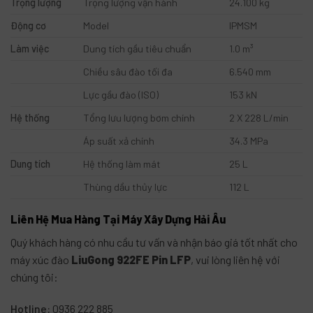
Trọng lượng
Trọng lượng vận hành
24.100 kg
Động cơ
Model
IPMSM
Làm việc
Dung tích gầu tiêu chuẩn
1.0 m³
Chiều sâu đào tối đa
6.540 mm
Lực gầu đào (ISO)
153 kN
Hệ thống
Tổng lưu lượng bơm chính
2 X 228 L/min
Áp suất xả chính
34.3 MPa
Dung tích
Hệ thống làm mát
25 L
Thùng dầu thủy lực
112 L
Liên Hệ Mua Hàng Tại Máy Xây Dựng Hải Âu
Quý khách hàng có nhu cầu tư vấn và nhận báo giá tốt nhất cho
máy xúc đào
LiuGong 922FE Pin LFP
, vui lòng liên hệ với
chúng tôi
:
Hotline:
0936 222 885