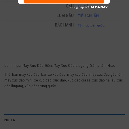
GẦU
1,0 m³
LOẠI GẦU
TIÊU CHUẨN
BẢO HÀNH
Tận nơi, toàn quốc.
Danh mục:
Máy Xúc Đào Điện
,
Máy Xúc Đào Liugong
,
Sản phẩm khác
Thẻ:
bán máy xúc đào
,
bán xe xúc đào
,
máy xúc đào
,
máy xúc đào gầu lớn
,
máy xúc đào mini
,
xe xúc đào
,
xúc đào
,
xúc đào giá rẻ
,
xúc đào hải âu
,
xúc
đào liugong
,
xúc đào trung quốc
MÔ TẢ