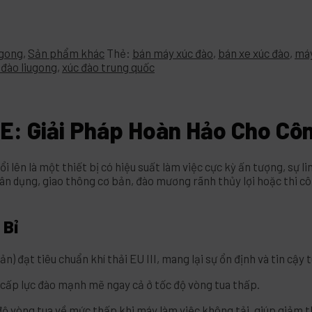
ugong
,
Sản phẩm khác
Thẻ:
bán máy xúc đào
,
bán xe xúc đào
,
máy
 đào liugong
,
xúc đào trung quốc
: Giải Pháp Hoàn Hảo Cho Côn
ổi lên là một thiết bị có hiệu suất làm việc cực kỳ ấn tượng, sự l
dân dụng, giao thông cơ bản, đào mương rãnh thủy lợi hoặc thi c
 Bỉ
n) đạt tiêu chuẩn khí thải EU III, mang lại sự ổn định và tin cậy t
cấp lực đào mạnh mẽ ngay cả ở tốc độ vòng tua thấp.
ộ vòng tua về mức thấp khi máy làm việc không tải, giúp giảm th