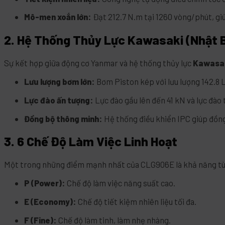
Mô-men xoắn lớn:
Đạt 212.7 N.m tại 1260 vòng/phút, giú
2. Hệ Thống Thủy Lực Kawasaki (Nhật 
Sự kết hợp giữa động cơ Yanmar và hệ thống thủy lực
Kawasa
Lưu lượng bơm lớn:
Bơm Piston kép với lưu lượng 142.8 
Lực đào ấn tượng:
Lực đào gầu lên đến 41 kN và lực đào 
Đồng bộ thông minh:
Hệ thống điều khiển IPC giúp đồng
3. 6 Chế Độ Làm Việc Linh Hoạt
Một trong những điểm mạnh nhất của CLG906E là khả năng tùy c
P (Power):
Chế độ làm việc năng suất cao.
E (Economy):
Chế độ tiết kiệm nhiên liệu tối đa.
F (Fine):
Chế độ làm tinh, làm nhẹ nhàng.