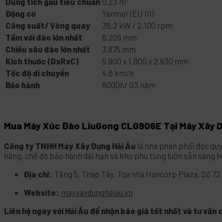
Dung tích gầu tiêu chuẩn
0.23 m³
Động cơ
Yanmar (EU III)
Công suất/ Vòng quay
36.2 kW / 2,100 rpm
Tầm với đào lớn nhất
6,205 mm
Chiều sâu đào lớn nhất
3,875 mm
Kích thước (DxRxC)
5,900 x 1,900 x 2,830 mm
Tốc độ di chuyển
4.6 km/h
Bảo hành
6000h/ 03 năm
Mua Máy Xúc Đào LiuGong CLG906E Tại Máy Xây D
Công ty TNHH Máy Xây Dựng Hải Âu
là nhà phân phối độc qu
hãng, chế độ bảo hành dài hạn và kho phụ tùng luôn sẵn sàng h
Địa chỉ:
Tầng 5, Tháp Tây, Tòa nhà Hancorp Plaza, Số 72 
Website:
mayxaydunghaiau.vn
Liên hệ ngay với Hải Âu để nhận báo giá tốt nhất và tư vấn