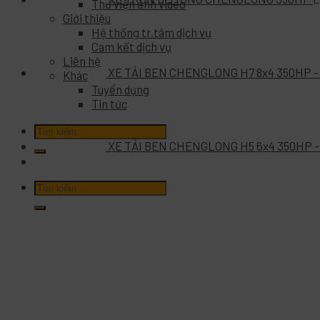
Thư viện ảnh video
Giới thiệu
Hệ thống tr.tâm dịch vụ
Cam kết dịch vụ
Liên hệ
XE TẢI BEN CHENGLONG H7 8x4 350HP -
Khác
Tuyển dụng
Tin tức
Tìm
kiếm:
XE TẢI BEN CHENGLONG H5 6x4 350HP 
Tìm
kiếm: