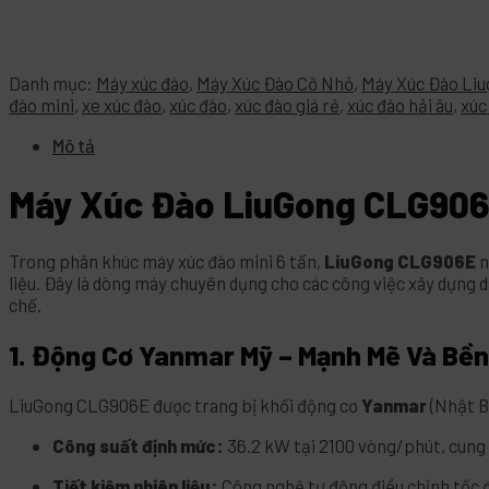
Danh mục:
Máy xúc đào
,
Máy Xúc Đào Cỡ Nhỏ
,
Máy Xúc Đào Li
đào mini
,
xe xúc đào
,
xúc đào
,
xúc đào giá rẻ
,
xúc đào hải âu
,
xúc
Mô tả
Máy Xúc Đào LiuGong CLG906E
Trong phân khúc máy xúc đào mini 6 tấn,
LiuGong CLG906E
n
liệu. Đây là dòng máy chuyên dụng cho các công việc xây dựng 
chế.
1. Động Cơ Yanmar Mỹ – Mạnh Mẽ Và Bền
LiuGong CLG906E được trang bị khối động cơ
Yanmar
(Nhật Bả
Công suất định mức:
36.2 kW tại 2100 vòng/phút, cung 
Tiết kiệm nhiên liệu:
Công nghệ tự động điều chỉnh tốc đ