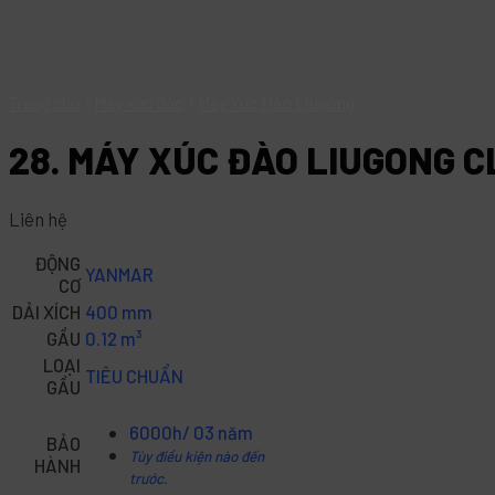
Trang chủ
/
Máy xúc đào
/
Máy Xúc Đào Liugong
28. MÁY XÚC ĐÀO LIUGONG 
Liên hệ
ĐỘNG
YANMAR
CƠ
DẢI XÍCH
400 mm
GẦU
0.12 m³
LOẠI
TIÊU CHUẨN
GẦU
6000h/ 03 năm
BẢO
Tùy điều kiện nào đến
HÀNH
trước.