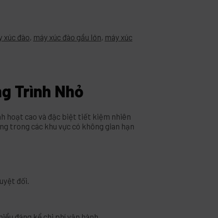
 xúc đào
,
máy xúc đào gầu lớn
,
máy xúc
g Trình Nhỏ
inh hoạt cao và đặc biệt tiết kiệm nhiên
ông trong các khu vực có không gian hạn
uyệt đối.
iểu đáng kể chi phí vận hành.