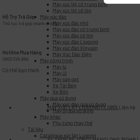
Máy xúc lật cỡ trung bình
Máy xúc lật cỡ lớn
Máy xúc đào
Hỗ Trợ Trả Góp
Máy xúc đào nhỏ
Thủ tục trả góp nhanh chóng
Máy xúc đào cỡ trung bình
Máy xúc đào cỡ lớn
Máy xúc đào Liugong
Máy xúc đào Xinyuan
Hotline Mua Hàng
Máy Xúc Đào Điện
0903.326.866
Máy công trình
Máy lu
Có thể bạn thích
Máy ủi
Máy san gạt
Xe Tải Ben
Xe Bồn
Máy qua sử dụng
Máy xúc đào qua sử dụng
MÁY XÚC LẬT LIUGONG CLG855
Liên hệ
Máy ủi qua sử dụng
Máy khác
Phụ tùng thay thế
Tài liệu
Catalogue xúc lật Lugong
XE TRỘN BÊ TÔNG CHENGLONG 350HP
L