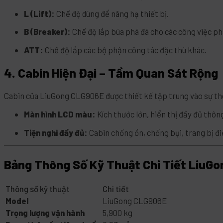
L (Lift):
Chế độ dùng để nâng hạ thiết bị.
B (Breaker):
Chế độ lắp búa phá đá cho các công việc ph
ATT:
Chế độ lắp các bộ phận công tác đặc thù khác.
4. Cabin Hiện Đại – Tầm Quan Sát Rộng
Cabin của LiuGong CLG906E được thiết kế tập trung vào sự tho
Màn hình LCD màu:
Kích thước lớn, hiển thị đầy đủ thôn
Tiện nghi đầy đủ:
Cabin chống ồn, chống bụi, trang bị điề
Bảng Thông Số Kỹ Thuật Chi Tiết LiuG
Thông số kỹ thuật
Chi tiết
Model
LiuGong CLG906E
Trọng lượng vận hành
5,900 kg