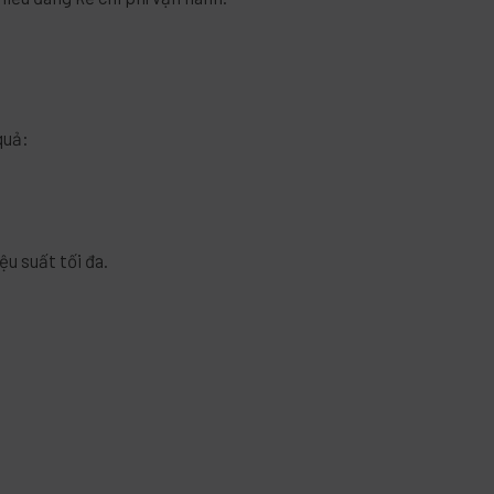
quả:
u suất tối đa.