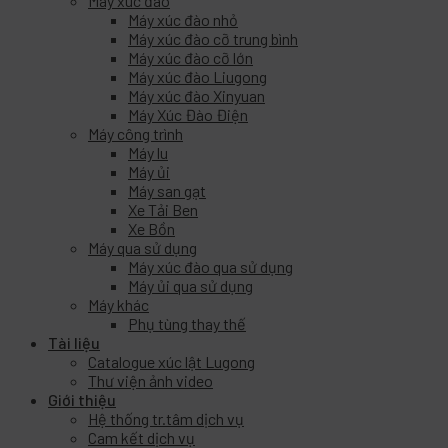
Máy xúc đào
Máy xúc đào nhỏ
Máy xúc đào cỡ trung bình
Máy xúc đào cỡ lớn
Máy xúc đào Liugong
Máy xúc đào Xinyuan
Máy Xúc Đào Điện
Máy công trình
Máy lu
Máy ủi
Máy san gạt
Xe Tải Ben
Xe Bồn
Máy qua sử dụng
Máy xúc đào qua sử dụng
Máy ủi qua sử dụng
Máy khác
Phụ tùng thay thế
Tài liệu
Catalogue xúc lật Lugong
Thư viện ảnh video
Giới thiệu
Hệ thống tr.tâm dịch vụ
Cam kết dịch vụ