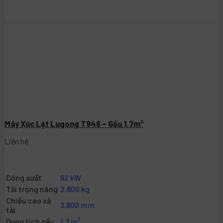
Máy Xúc Lật Lugong T946 – Gầu 1.7m³
Liên hệ
Công suất
92 kW
Tải trọng nâng
2,800 kg
Chiều cao xả
3,800 mm
tải
Dung tích gầu
1,7 m³