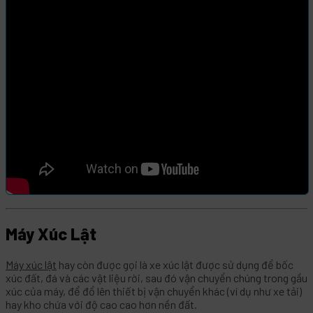
Tải trọng nâng
1,133 kg
Chiều cao xả
Update
tải
Dung tích gầu
0,55 m³
Tận nơi, toàn
Bảo hành
quốc
Máy Xúc Lật
Máy xúc lật
hay còn được gọi là xe xúc lật được sử dụng để bốc
xúc đất, đá và các vật liệu rời, sau đó vận chuyển chúng trong gầu
xúc của máy, để đổ lên thiết bị vận chuyển khác (ví dụ như xe tải)
hay kho chứa với độ cao cao hơn nền đất.