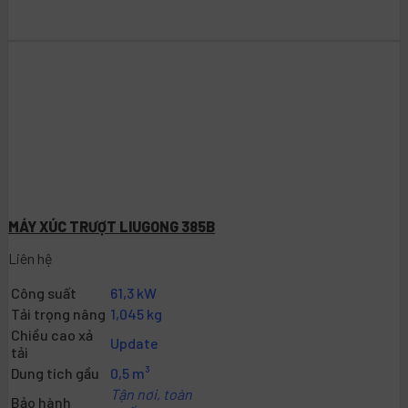
MÁY XÚC TRƯỢT LIUGONG 385B
Liên hệ
Công suất
61,3 kW
Tải trọng nâng
1,045 kg
Chiều cao xả
Update
tải
Dung tích gầu
0,5 m³
Tận nơi, toàn
Bảo hành