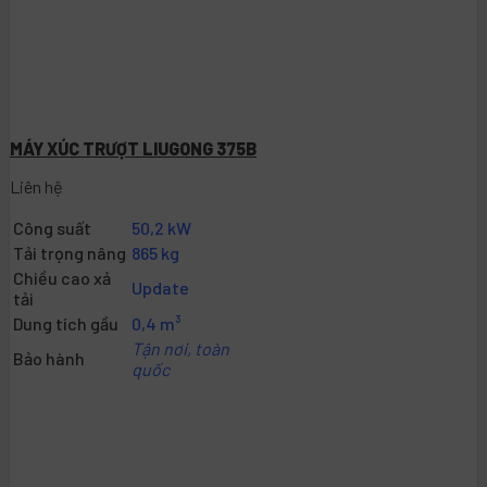
MÁY XÚC TRƯỢT LIUGONG 375B
Liên hệ
Công suất
50,2 kW
Tải trọng nâng
865 kg
Chiều cao xả
Update
tải
Dung tích gầu
0,4 m³
Tận nơi, toàn
Bảo hành
quốc