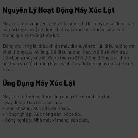
Nguyên Lý Hoạt Động Máy Xúc Lật
Máy xúc lật có nguyên lý khá đơn giản: thợ lái máy sẽ sử dụng các
cần lái (tay trang) để điều khiển gầu xúc lên - xuống, xúc - đổ
thông qua hệ thống thủy lực.
Đồng thời, thợ lái điều khiển máy di chuyển tới lùi, điều hướng trái
phải thông qua vô lăng. Để điều hướng, thay vì điều khiển trực
tiếp bánh, máy xúc lật được tách ra 2 hệ thống thông qua khớp
nối thân và điều hướng bằng cách thay đổi góc quay của khớp nối
thân.
Ứng Dụng Máy Xúc Lật
Máy xúc lật thường được ứng dụng để xúc vật liệu tại:
- Xây dựng: Đào đất, san lấp,..
- Khai khoáng: Xúc đất, đá, than,..
- Nông nghiệp: Xúc nông sản, bốc xếp..
- Công nghiệp: Nhà máy xi măng, sản xuất..