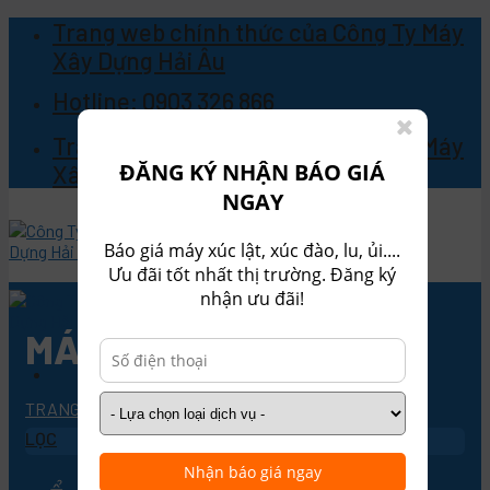
Skip
Trang web chính thức của Công Ty Máy
to
Xây Dựng Hải Âu
content
Hotline: 0903 326 866
Trang web chính thức của Công Ty Máy
ĐĂNG KÝ NHẬN BÁO GIÁ
Xây Dựng Hải Âu
NGAY
Báo giá máy xúc lật, xúc đào, lu, ủi....
Ưu đãi tốt nhất thị trường. Đăng ký
nhận ưu đãi!
MÁY XÚC LẬT
TRANG CHỦ
/
MÁY XÚC LẬT
/
TRANG 5
Sản Phẩm
Máy xúc lật
LỌC
Máy xúc lật Liugong
Nhận báo giá ngay
Máy xúc lật Lugong