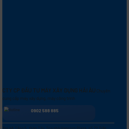
CTY CP ĐẦU TƯ MÁY XÂY DỰNG HẢI ÂU
Chuyên
cung cấp máy xây dựng, máy công trình
0902 588 885
Trụ sở:
Tầng 5, tháp Tây, Tòa nhà Hancorp Plaza, số 72 Trần