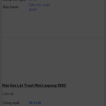
Tận nơi, toàn
Bảo hành
quốc
Máy Xúc Lật Trượt Mini Liugong 355C
Liên hệ
Công suất
36,5 kW