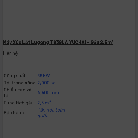
Máy Xúc Lật Lugong T939LA YUCHAI – Gầu 2.5m³
Liên hệ
Công suất
88 kW
Tải trọng nâng
2,000 kg
Chiều cao xả
4,500 mm
tải
Dung tích gầu
2,5 m³
Tận nơi, toàn
Bảo hành
quốc