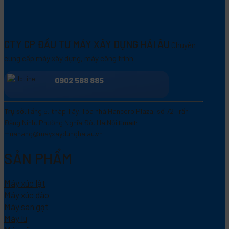
CTY CP ĐẦU TƯ MÁY XÂY DỰNG HẢI ÂU
Chuyên
cung cấp máy xây dựng, máy công trình
0902 588 885
Trụ sở:
Tầng 5, tháp Tây, Tòa nhà Hancorp Plaza, số 72 Trần
Đăng Ninh, Phường Nghĩa Đô, Hà Nội
Email:
muahang@mayxaydunghaiau.vn
SẢN PHẨM
Máy xúc lật
Máy xúc đào
Máy san gạt
Máy lu