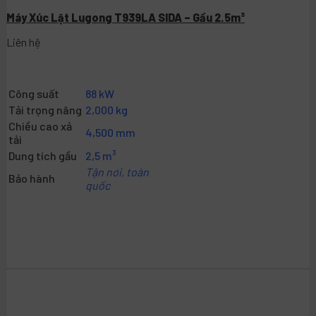
Máy Xúc Lật Lugong T939LA SIDA – Gầu 2.5m³
Liên hệ
Công suất
88 kW
Tải trọng nâng
2,000 kg
Chiều cao xả
4,500 mm
tải
Dung tích gầu
2,5 m³
Tận nơi, toàn
Bảo hành
quốc