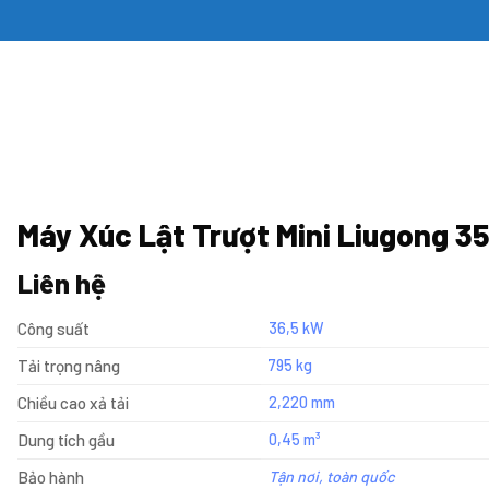
SẢN PHẨM
TÀI LIỆU
GIỚI THIỆU
LIÊN 
TRANG CHỦ
MÁY XÚC LẬT
MÁY XÚC LẬT CỠ NHỎ
/
/
Máy Xúc Lật Trượt Mini Liugong 3
Liên hệ
Công suất
36,5 kW
Tải trọng nâng
795 kg
Chiều cao xả tải
2,220 mm
Dung tích gầu
0,45 m³
Bảo hành
Tận nơi, toàn quốc