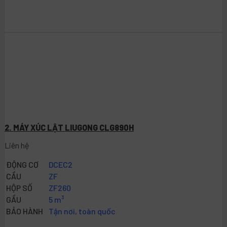
2. MÁY XÚC LẬT LIUGONG CLG890H
Liên hệ
ĐỘNG CƠ
DCEC2
CẦU
ZF
HỘP SỐ
ZF260
GẦU
5 m³
BẢO HÀNH
Tận nơi, toàn quốc