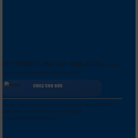
CTY CP ĐẦU TƯ MÁY XÂY DỰNG HẢI ÂU
Chuyên
cung cấp máy xây dựng, máy công trình
0902 588 885
Trụ sở:
Tầng 5, tháp Tây, Tòa nhà Hancorp Plaza, số 72 Trần
Đăng Ninh, Phường Nghĩa Đô, Hà Nội
Email:
muahang@mayxaydunghaiau.vn