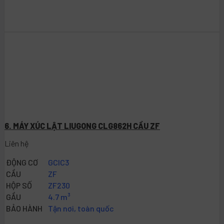
6. MÁY XÚC LẬT LIUGONG CLG862H CẦU ZF
Liên hệ
ĐỘNG CƠ
GCIC3
CẦU
ZF
HỘP SỐ
ZF230
GẦU
4.7 m³
BẢO HÀNH
Tận nơi, toàn quốc