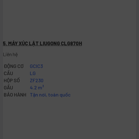
5. MÁY XÚC LẬT LIUGONG CLG870H
Liên hệ
ĐỘNG CƠ
GCIC3
CẦU
LG
HỘP SỐ
ZF230
GẦU
4.2 m³
BẢO HÀNH
Tận nơi, toàn quốc