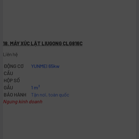
18. MÁY XÚC LẬT LIUGONG CLG816C
Liên hệ
ĐỘNG CƠ
YUNMEI 65kw
CẦU
HỘP SỐ
GẦU
1 m³
BẢO HÀNH
Tận nơi, toàn quốc
Ngưng kinh doanh