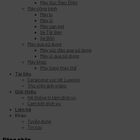
Máy Xúc Đào Điện
Máy công trình
Máy lu
Máy ủi
Máy san gạt
Xe Tải Ben
Xe Bồn
Máy qua sử dụng
Máy xúc đào qua sử dụng
Máy ủi qua sử dụng
Máy khác
Phụ tùng thay thế
Tài liệu
Catalogue xúc lật Lugong
Thư viện ảnh video
Giới thiệu
Hệ thống tr.tâm dịch vụ
Cam kết dịch vụ
Liên hệ
Khác
Tuyển dụng
Tin tức
Đăng nhập