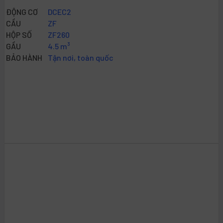
ĐỘNG CƠ
DCEC2
CẦU
ZF
HỘP SỐ
ZF260
GẦU
4.5 m³
BẢO HÀNH
Tận nơi, toàn quốc