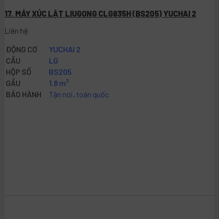
17. MÁY XÚC LẬT LIUGONG CLG835H (BS205) YUCHAI 2
Liên hệ
ĐỘNG CƠ
YUCHAI 2
CẦU
LG
HỘP SỐ
BS205
GẦU
1.8 m³
BẢO HÀNH
Tận nơi, toàn quốc