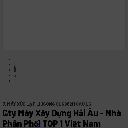
1
2
3
7. MÁY XÚC LẬT LIUGONG CLG862H CẦU LG
Cty Máy Xây Dựng Hải Âu - Nhà
Liên hệ
Phân Phối TOP 1 Việt Nam
ĐỘNG CƠ
GCIC3