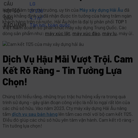
CẦU
LG
Hơn 33 năm trên thị trường, uy tín của
Máy xây dựng Hải Âu
đã
HỘP SỐ
ZF230
được khẳng định và đã nhận được tin tưởng của hàng trăm ngàn
GẦU
4.7 m³
khách hàng trên cả nước. Hải Âu hiện là đại lý phân phối
TOP 1
BẢO HÀNH
Tận nơi, toàn quốc
Việt Nam
doanh số phân khúc máy xây dựng Trung Quốc. Các
dòng sản phẩm như:
máy xúc lật
,
máy xúc đào
,
máy lu
, máy ủi.
Dịch Vụ Hậu Mãi Vượt Trội. Cam
Kết Rõ Ràng - Tin Tưởng Lựa
Chọn!
Chúng tôi hiểu rằng, những trục trặc hư hỏng xẩy ra trong quá
trình sử dụng - gây gián đoạn công việc là nỗi lo ngại rất lớn của
các chủ sở hữu. Vào năm 2023, Cty máy xây dựng Hải Âu nâng
tầm
dịch vụ sau bán hàng
lên tầm cao mới với bộ cam kết 1125.
Điều đó giúp các chủ sở hữu yên tâm vận hành. Cam kết rõ ràng -
Tin tưởng lựa chọn!