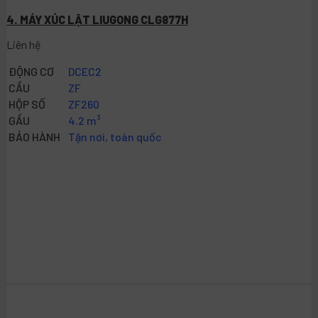
4. MÁY XÚC LẬT LIUGONG CLG877H
Liên hệ
ĐỘNG CƠ
DCEC2
CẦU
ZF
HỘP SỐ
ZF260
GẦU
4.2 m³
BẢO HÀNH
Tận nơi, toàn quốc