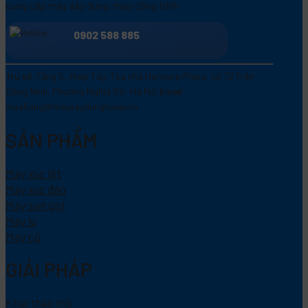
cung cấp máy xây dựng, máy công trình
0902 588 885
Trụ sở:
Tầng 5, tháp Tây, Tòa nhà Hancorp Plaza, số 72 Trần
Đăng Ninh, Phường Nghĩa Đô, Hà Nội
Email:
muahang@mayxaydunghaiau.vn
SẢN PHẨM
Máy xúc lật
Máy xúc đào
Máy san gạt
Máy lu
Máy cũ
GIẢI PHÁP
Khai thác mỏ