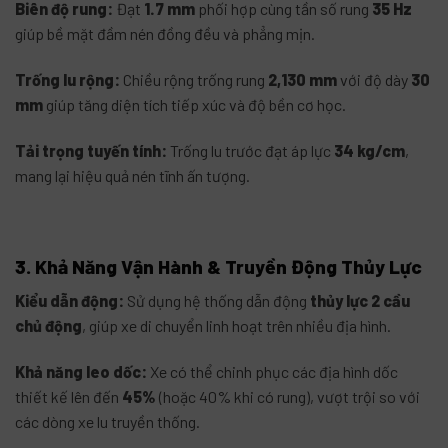
Biên độ rung:
Đạt
1.7 mm
phối hợp cùng tần số rung
35 Hz
giúp bề mặt đầm nén đồng đều và phẳng mịn
.
Trống lu rộng:
Chiều rộng trống rung
2,130 mm
với độ dày
30
mm
giúp tăng diện tích tiếp xúc và độ bền cơ học
.
Tải trọng tuyến tính:
Trống lu trước đạt áp lực
34 kg/cm
,
mang lại hiệu quả nén tĩnh ấn tượng
.
3. Khả Năng Vận Hành & Truyền Động Thủy Lực
Kiểu dẫn động:
Sử dụng hệ thống dẫn động
thủy lực 2 cầu
chủ động
, giúp xe di chuyển linh hoạt trên nhiều địa hình
.
Khả năng leo dốc:
Xe có thể chinh phục các địa hình dốc
thiết kế lên đến
45%
(hoặc 40% khi có rung), vượt trội so với
các dòng xe lu truyền thống
.