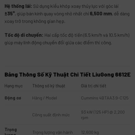
Hệ thống lái:
Sử dụng kiểu khớp xoay thủy lực với góc lái
±35°
, giúp bán kính quay vòng nhỏ nhất chỉ
6,500 mm
, dễ dàng
xoay trở trong không gian hẹp
.
Tốc độ di chuyển:
Hai cấp tốc độ tiến (6.5 km/h và 10.5 km/h)
giúp máy linh động chuyển đổi giữa các điểm thi công
.
Bảng Thông Số Kỹ Thuật Chi Tiết LiuGong 6612E
Hạng mục
Thông số kỹ thuật
Giá trị chi tiết
Động cơ
Hãng / Model
Cummins 4BTAA3.9-C125
93 kW (125 HP) @ 2,200
Công suất định mức
rpm
Trọng
Trọng lượng vận hành
12,600 kg
lượng