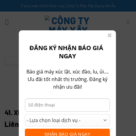
Skip
Trang web chính thức của Công Ty Máy Xây Dựng Hải Âu
to
content
ĐĂNG KÝ NHẬN BÁO GIÁ
NGAY
Báo giá máy xúc lật, xúc đào, lu, ủi....
Ưu đãi tốt nhất thị trường. Đăng ký
nhận ưu đãi!
TRANG CHỦ
SẢN PHẨM KHÁC
/
41. XE LU RUNG CLG6612E
Liên hệ
NHẬN BÁO GIÁ NGAY