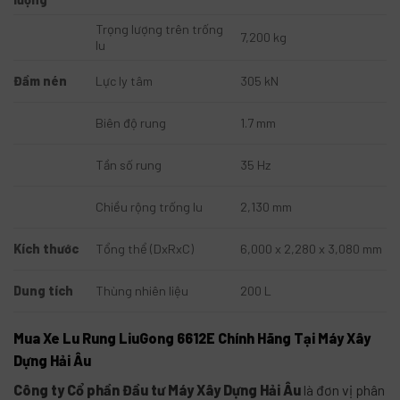
Trọng lượng trên trống
7,200 kg
lu
Đầm nén
Lực ly tâm
305 kN
Biên độ rung
1.7 mm
Tần số rung
35 Hz
Chiều rộng trống lu
2,130 mm
Kích thước
Tổng thể (DxRxC)
6,000 x 2,280 x 3,080 mm
Dung tích
Thùng nhiên liệu
200 L
Mua Xe Lu Rung LiuGong 6612E Chính Hãng Tại Máy Xây
Dựng Hải Âu
Công ty Cổ phần Đầu tư Máy Xây Dựng Hải Âu
là đơn vị phân