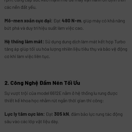
các nền đất yếu
.
Mô-men xoắn cực đại:
Đạt
480 N-m
, giúp máy có khả năng
bứt phá và duy trì hiệu suất làm việc cao
.
Hệ thống làm mát:
Sử dụng dung dịch làm mát kết hợp Turbo
tăng áp giúp tối ưu hóa lượng nhiên liệu tiêu thụ và bảo vệ động
cơ khi làm việc liên tục
.
2. Công Nghệ Đầm Nén Tối Ưu
Sự vượt trội của model 6612E nằm ở hệ thống lu rung được
thiết kế khoa học nhằm rút ngắn thời gian thi công:
Lực ly tâm cực lớn:
Đạt
305 kN
, đảm bảo lực rung tác động
sâu vào các lớp vật liệu dày
.