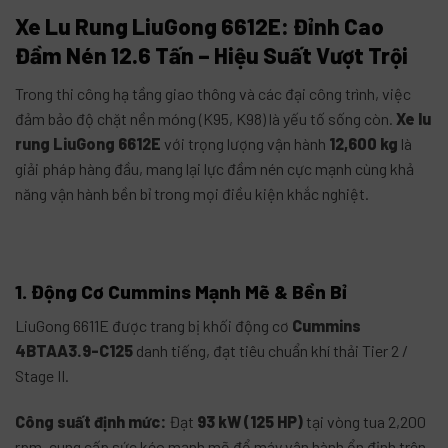
Xe Lu Rung LiuGong 6612E: Đỉnh Cao
Đầm Nén 12.6 Tấn – Hiệu Suất Vượt Trội
Trong thi công hạ tầng giao thông và các đại công trình, việc
đảm bảo độ chặt nền móng (K95, K98) là yếu tố sống còn.
Xe lu
rung LiuGong 6612E
với trọng lượng vận hành
12,600 kg
là
giải pháp hàng đầu, mang lại lực đầm nén cực mạnh cùng khả
năng vận hành bền bỉ trong mọi điều kiện khắc nghiệt
.
1. Động Cơ Cummins Mạnh Mẽ & Bền Bỉ
LiuGong 6611E được trang bị khối động cơ
Cummins
4BTAA3.9-C125
danh tiếng, đạt tiêu chuẩn khí thải Tier 2 /
Stage II
.
Công suất định mức:
Đạt
93 kW (125 HP)
tại vòng tua 2,200
rpm, cung cấp sức kéo mạnh mẽ để máy vận hành ổn định trên