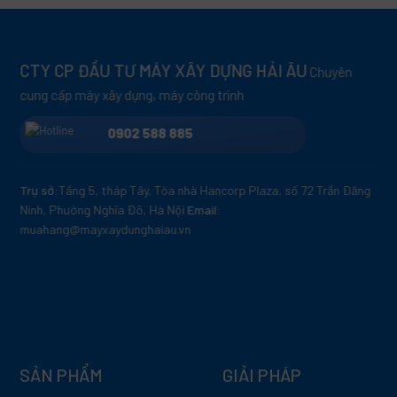
CTY CP ĐẦU TƯ MÁY XÂY DỰNG HẢI ÂU
Chuyên
cung cấp máy xây dựng, máy công trình
0902 588 885
Trụ sở:
Tầng 5, tháp Tây, Tòa nhà Hancorp Plaza, số 72 Trần Đăng
Ninh, Phường Nghĩa Đô, Hà Nội
Email:
muahang@mayxaydunghaiau.vn
SẢN PHẨM
GIẢI PHÁP