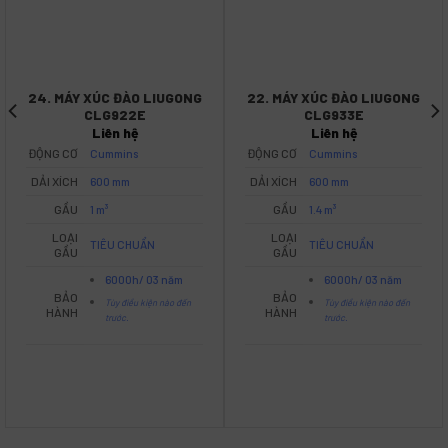
24. MÁY XÚC ĐÀO LIUGONG
22. MÁY XÚC ĐÀO LIUGONG
CLG922E
CLG933E
Liên hệ
Liên hệ
ĐỘNG CƠ
Cummins
ĐỘNG CƠ
Cummins
DẢI XÍCH
600 mm
DẢI XÍCH
600 mm
GẦU
1 m³
GẦU
1.4 m³
LOẠI
LOẠI
TIÊU CHUẨN
TIÊU CHUẨN
GẦU
GẦU
6000h/ 03 năm
6000h/ 03 năm
BẢO
BẢO
Tùy điều kiện nào đến
Tùy điều kiện nào đến
HÀNH
HÀNH
trước.
trước.