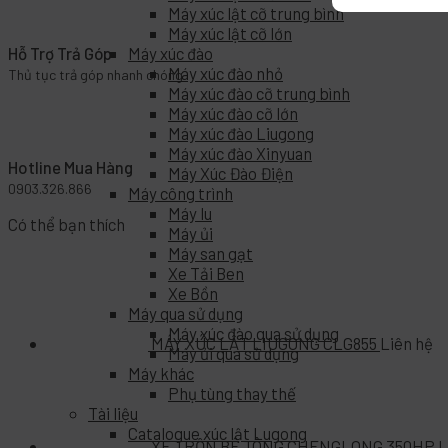
Máy xúc lật cỡ trung bình
Máy xúc lật cỡ lớn
Máy xúc đào
Hỗ Trợ Trả Góp
Máy xúc đào nhỏ
Thủ tục trả góp nhanh chóng
Máy xúc đào cỡ trung bình
Máy xúc đào cỡ lớn
Máy xúc đào Liugong
Máy xúc đào Xinyuan
Hotline Mua Hàng
Máy Xúc Đào Điện
0903.326.866
Máy công trình
Máy lu
Có thể bạn thích
Máy ủi
Máy san gạt
Xe Tải Ben
Xe Bồn
Máy qua sử dụng
Máy xúc đào qua sử dụng
MÁY XÚC LẬT LIUGONG CLG855
Liên hệ
Máy ủi qua sử dụng
Máy khác
Phụ tùng thay thế
Tài liệu
Catalogue xúc lật Lugong
XE TRỘN BÊ TÔNG CHENGLONG 350HP
L