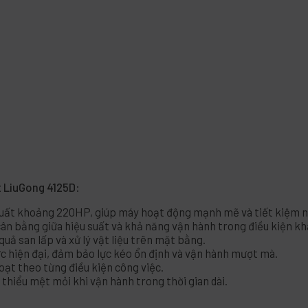
t LiuGong 4125D
:
ất khoảng 220HP, giúp máy hoạt động mạnh mẽ và tiết kiệm nh
ân bằng giữa hiệu suất và khả năng vận hành trong điều kiện kh
ả san lấp và xử lý vật liệu trên mặt bằng.
c hiện đại, đảm bảo lực kéo ổn định và vận hành mượt mà.
hoạt theo từng điều kiện công việc.
 thiểu mệt mỏi khi vận hành trong thời gian dài.