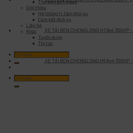
Thư viện ảnh video
Giới thiệu
Hệ thống tr.tâm dịch vụ
Cam kết dịch vụ
Liên hệ
XE TẢI BEN CHENGLONG H7 8x4 350HP -
Khác
Tuyển dụng
Tin tức
Tìm
kiếm:
XE TẢI BEN CHENGLONG H5 6x4 350HP 
Tìm
kiếm: