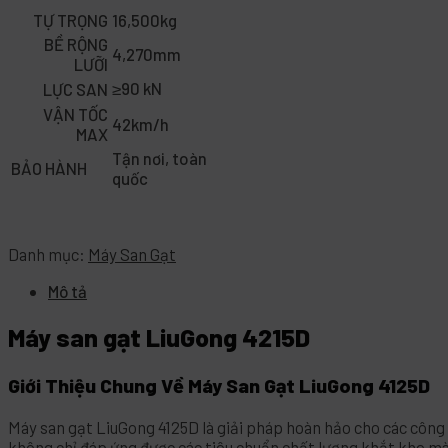
TỰ TRỌNG
16,500kg
BỀ RỘNG
4,270mm
LƯỠI
≥90 kN
LỰC SAN
VẬN TỐC
42km/h
MAX
Tận nơi, toàn
BẢO HÀNH
quốc
Danh mục:
Máy San Gạt
Mô tả
Máy san gạt LiuGong 4215D
Giới Thiệu Chung Về Máy San Gạt LiuGong 4125D
Máy san gạt LiuGong 4125D là giải pháp hoàn hảo cho các công 
không chỉ đáp ứng được các tiêu chuẩn chất lượng khắt khe mà c