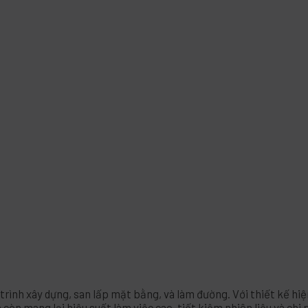
trình xây dựng, san lấp mặt bằng, và làm đường. Với thiết kế hi
òn mang lại hiệu suất làm việc cao, tiết kiệm nhiên liệu và chi 