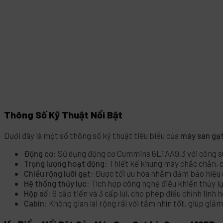
Thông Số Kỹ Thuật Nổi Bật
Dưới đây là một số thông số kỹ thuật tiêu biểu của
máy san gạ
Động cơ:
Sử dụng động cơ Cummins 6LTAA9.3 với công su
Trọng lượng hoạt động:
Thiết kế khung máy chắc chắn, c
Chiều rộng lưỡi gạt:
Được tối ưu hóa nhằm đảm bảo hiệu qu
Hệ thống thủy lực:
Tích hợp công nghệ điều khiển thủy lự
Hộp số:
6 cấp tiến và 3 cấp lùi, cho phép điều chỉnh linh 
Cabin:
Không gian lái rộng rãi với tầm nhìn tốt, giúp giảm