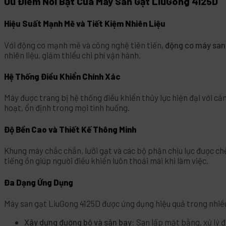
Ưu Điểm Nổi Bật Của Máy San Gạt LiuGong 4125D
Hiệu Suất Mạnh Mẽ và Tiết Kiệm Nhiên Liệu
Với động cơ mạnh mẽ và công nghệ tiên tiến,
động cơ máy san
nhiên liệu, giảm thiểu chi phí vận hành.
Hệ Thống Điều Khiển Chính Xác
Máy được trang bị hệ thống điều khiển thủy lực hiện đại với c
hoạt, ổn định trong mọi tình huống.
Độ Bền Cao và Thiết Kế Thông Minh
Khung máy chắc chắn, lưỡi gạt và các bộ phận chịu lực được chế
tiếng ồn giúp người điều khiển luôn thoải mái khi làm việc.
Đa Dạng Ứng Dụng
Máy san gạt LiuGong 4125D được ứng dụng hiệu quả trong nhiều
Xây dựng đường bộ và sân bay:
San lấp mặt bằng, xử lý đ