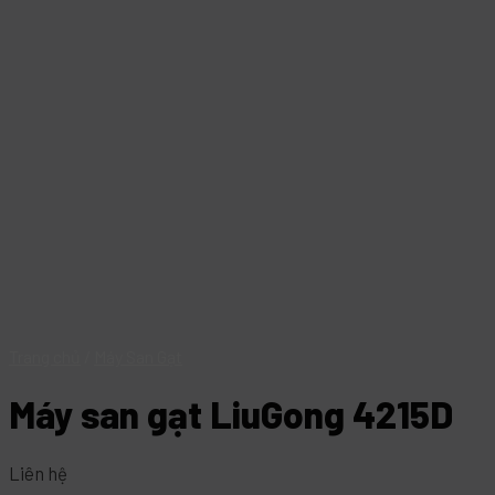
Trang chủ
/
Máy San Gạt
Máy san gạt LiuGong 4215D
Liên hệ